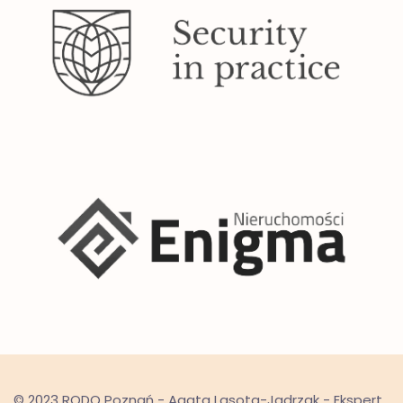
© 2023 RODO Poznań - Agata Lasota-Jądrzak - Ekspert