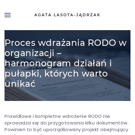
AGATA LASOTA-JĄDRZAK
Skip to main content
28.02.2026
Proces wdrażania RODO w
organizacji –
harmonogram działań i
pułapki, których warto
unikać
Prawidłowe i kompletne wdrożenie RODO nie
sprowadza się do przygotowania kilku dokumentów.
Powinien to być uporządkowany projekt obejmujący